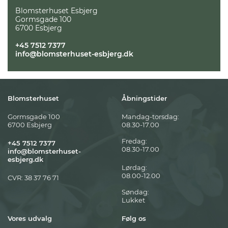
Blomsterhuset Esbjerg
Gormsgade 100
6700 Esbjerg
+45 7512 7377
info@blomsterhuset-esbjerg.dk
Blomsterhuset
Åbningstider
Gormsgade 100
Mandag-torsdag:
6700 Esbjerg
08.30-17.00
Fredag:
+45 7512 7377
08.30-17.00
info@blomsterhuset-
esbjerg.dk
Lørdag:
08.00-12.00
CVR: 38 37 76 71
Søndag:
Lukket
Vores udvalg
Følg os