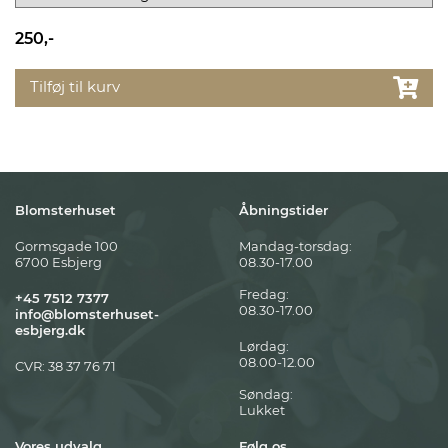
250,-
Tilføj til kurv
Blomsterhuset
Åbningstider
Gormsgade 100
Mandag-torsdag:
6700 Esbjerg
08.30-17.00
Fredag:
+45 7512 7377
08.30-17.00
info@blomsterhuset-
esbjerg.dk
Lørdag:
08.00-12.00
CVR: 38 37 76 71
Søndag:
Lukket
Vores udvalg
Følg os