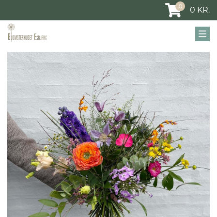
0
0
KR.