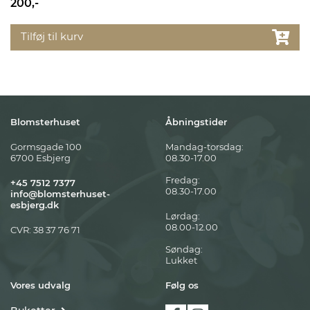
200,-
Tilføj til kurv
Blomsterhuset
Åbningstider
Gormsgade 100
Mandag-torsdag:
6700 Esbjerg
08.30-17.00
Fredag:
+45 7512 7377
08.30-17.00
info@blomsterhuset-
esbjerg.dk
Lørdag:
08.00-12.00
CVR: 38 37 76 71
Søndag:
Lukket
Vores udvalg
Følg os