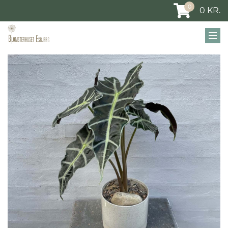
0
0
KR.